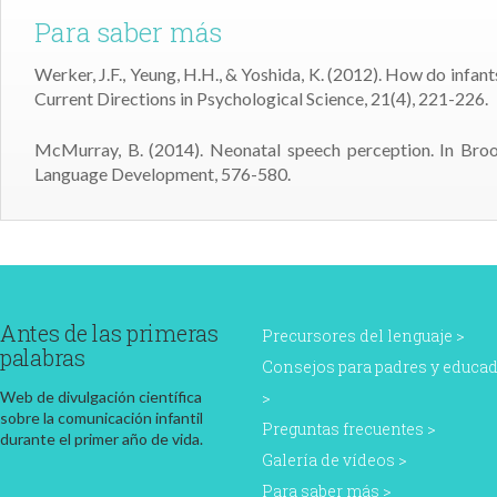
Para saber más
Werker, J.F., Yeung, H.H., & Yoshida, K. (2012). How do infa
Current Directions in Psychological Science, 21(4), 221-226.
McMurray, B. (2014). Neonatal speech perception. In Brook
Language Development, 576-580.
Antes de las primeras
Precursores del lenguaje
palabras
Consejos para padres y educa
Web de divulgación científica
sobre la comunicación infantil
Preguntas frecuentes
durante el primer año de vida.
Galería de vídeos
Para saber más