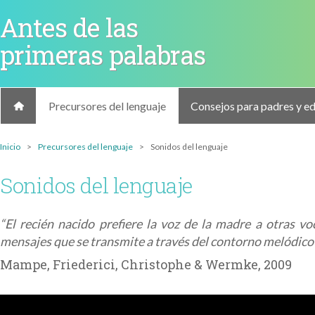
Antes de las
primeras palabras
Precursores del lenguaje
Consejos para padres y e
Inicio
>
Precursores del lenguaje
>
Sonidos del lenguaje
Sonidos del lenguaje
“El recién nacido prefiere la voz de la madre a otras v
mensajes que se transmite a través del contorno melódico 
Mampe, Friederici, Christophe & Wermke, 2009